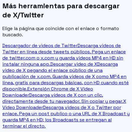
Más herramientas para descargar
de X/Twitter
Elige la página que coincide con el enlace o formato
buscado.
Descargador de videos de Twitter
Descarga videos de
Twitter en línea desde tweets públicos. Pega un enlace
de twitter.com o x.com y guarda videos MP4 en HD sin
instalar ninguna app.
Descargar video de X
Descarga
video de X pegando el enlace público de una
publicación de x.com. Guarda videos de X como MP4 en
línea, gratis para descargas básicas, con HD cuando esté
disponible.
Extensión Chrome de X Video
Downloader
Descarga vídeos de X con un clic,
directamente desde tu navegador. Sin copiar y pegar.
X
Video Downloader
Descarga videos de X o Twitter por
enlace. Pega un post publico o una URL de X Broadcast y
guarda MP4 en HD; los Broadcasts se entregan al
terminar el directo.