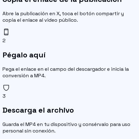
Abre la publicación en X, toca el botón compartir y
copia el enlace al video público.
2
Pégalo aquí
Pega el enlace en el campo del descargador e inicia la
conversión a MP4.
3
Descarga el archivo
Guarda el MP4 en tu dispositivo y consérvalo para uso
personal sin conexión.