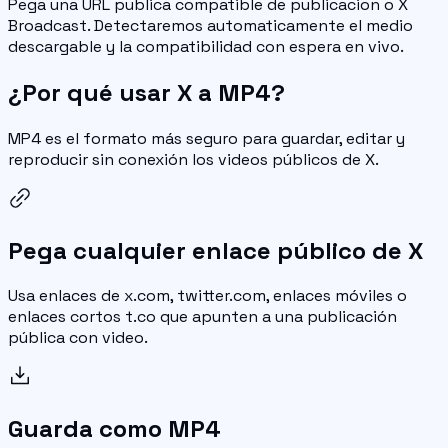
Pega una URL publica compatible de publicacion o X
Broadcast. Detectaremos automaticamente el medio
descargable y la compatibilidad con espera en vivo.
¿Por qué usar X a MP4?
MP4 es el formato más seguro para guardar, editar y
reproducir sin conexión los videos públicos de X.
Pega cualquier enlace público de X
Usa enlaces de x.com, twitter.com, enlaces móviles o
enlaces cortos t.co que apunten a una publicación
pública con video.
Guarda como MP4