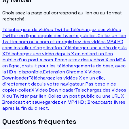
Choisissez la page qui correspond au lien ou au format
recherché.
Téléchargeur de vidéos Twitter
Téléchargez des vidéos
Twitter en ligne depuis des tweets publics. Collez un lien
twitter.com ou x.com et enregistrez des vidéos MP4 HD
sans installer d'application.
Télécharger une vidéo depuis
X
Téléchargez une vidéo depuis X en collant un lien
public d'un post x.com. Enregistrez des vidéos X en MP4
en ligne, gratuit pour les téléchargements de base, avec
la HD si disponible.
Extension Chrome X Video
Downloader
Téléchargez les vidéos X en un clic,
directement depuis votre navigateur. Pas besoin de
copier-coller.
X Video Downloader
Telechargez des videos
X ou Twitter par lien. Collez un post public ou une URL X
Broadcast et sauvegardez en MP4 HD ; Broadcasts livres
apres la fin du direct.
Questions fréquentes