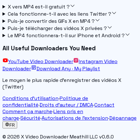
X vers MP4 est-il gratuit ?
Cela fonctionne-t-il avec les liens Twitter ?
Puis-je convertir des GIFs X en MP4 ?
Puis-je télécharger des vidéos X privées ?
Le MP4 fonctionnera-t-il sur iPhone et Android ?
All Useful Downloaders You Need
YouTube Video Downloader
Instagram Video
Downloader
Download Any · My Playlist
Le moyen le plus rapide d'enregistrer des vidéos X
(Twitter)
Conditions d'utilisation
·
Politique de
confidentialité
·
Droits d’auteur / DMCA
·
Contact
Comment ça marche
·
Liens pris en
charge
·
Sécurité
·
Autorisations de l'extension
·
Dépannage
FR
© 2026 X Video Downloader
Meathill LLC v
0.6.0