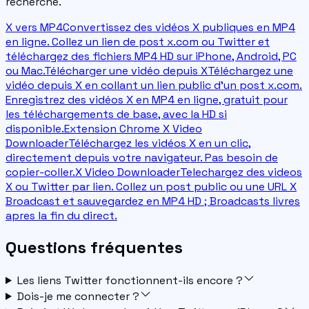
recherché.
X vers MP4
Convertissez des vidéos X publiques en MP4
en ligne. Collez un lien de post x.com ou Twitter et
téléchargez des fichiers MP4 HD sur iPhone, Android, PC
ou Mac.
Télécharger une vidéo depuis X
Téléchargez une
vidéo depuis X en collant un lien public d'un post x.com.
Enregistrez des vidéos X en MP4 en ligne, gratuit pour
les téléchargements de base, avec la HD si
disponible.
Extension Chrome X Video
Downloader
Téléchargez les vidéos X en un clic,
directement depuis votre navigateur. Pas besoin de
copier-coller.
X Video Downloader
Telechargez des videos
X ou Twitter par lien. Collez un post public ou une URL X
Broadcast et sauvegardez en MP4 HD ; Broadcasts livres
apres la fin du direct.
Questions fréquentes
Les liens Twitter fonctionnent-ils encore ?
Dois-je me connecter ?