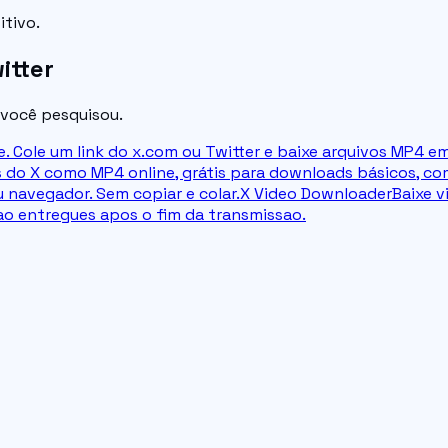
itivo.
itter
 você pesquisou.
. Cole um link do x.com ou Twitter e baixe arquivos MP4 em
os do X como MP4 online, grátis para downloads básicos, c
u navegador. Sem copiar e colar.
X Video Downloader
Baixe v
ao entregues apos o fim da transmissao.