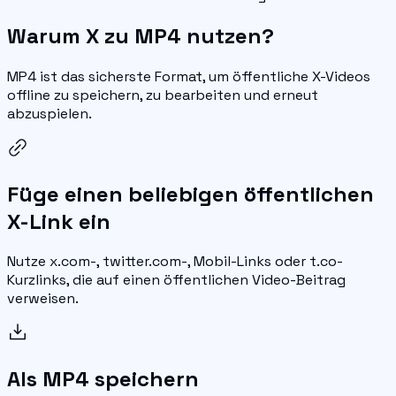
Warum X zu MP4 nutzen?
MP4 ist das sicherste Format, um öffentliche X-Videos
offline zu speichern, zu bearbeiten und erneut
abzuspielen.
Füge einen beliebigen öffentlichen
X-Link ein
Nutze x.com-, twitter.com-, Mobil-Links oder t.co-
Kurzlinks, die auf einen öffentlichen Video-Beitrag
verweisen.
Als MP4 speichern