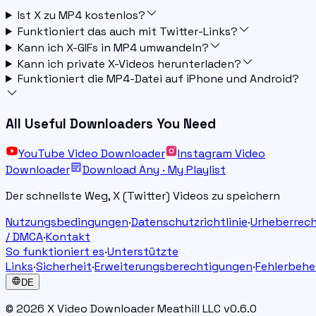
Ist X zu MP4 kostenlos?
Funktioniert das auch mit Twitter-Links?
Kann ich X-GIFs in MP4 umwandeln?
Kann ich private X-Videos herunterladen?
Funktioniert die MP4-Datei auf iPhone und Android?
All Useful Downloaders You Need
YouTube Video Downloader
Instagram Video
Downloader
Download Any · My Playlist
Der schnellste Weg, X (Twitter) Videos zu speichern
Nutzungsbedingungen
·
Datenschutzrichtlinie
·
Urheberrec
/ DMCA
·
Kontakt
So funktioniert es
·
Unterstützte
Links
·
Sicherheit
·
Erweiterungsberechtigungen
·
Fehlerbeh
DE
© 2026 X Video Downloader
Meathill LLC v
0.6.0