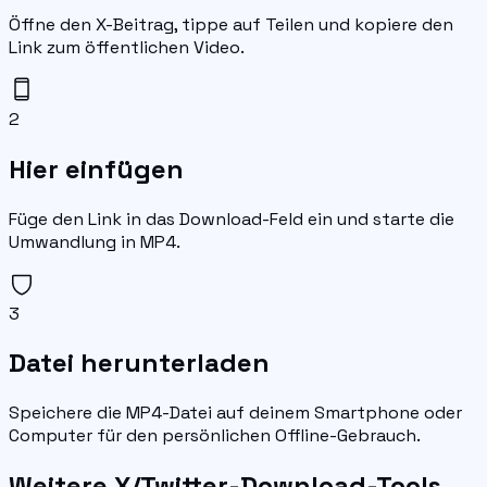
Öffne den X-Beitrag, tippe auf Teilen und kopiere den
Link zum öffentlichen Video.
2
Hier einfügen
Füge den Link in das Download-Feld ein und starte die
Umwandlung in MP4.
3
Datei herunterladen
Speichere die MP4-Datei auf deinem Smartphone oder
Computer für den persönlichen Offline-Gebrauch.
Weitere X/Twitter-Download-Tools