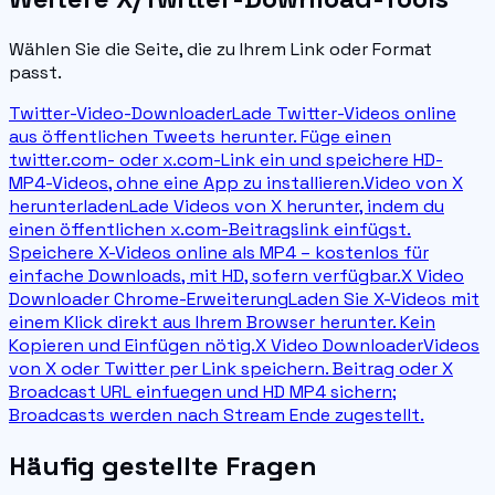
Wählen Sie die Seite, die zu Ihrem Link oder Format
passt.
Twitter-Video-Downloader
Lade Twitter-Videos online
aus öffentlichen Tweets herunter. Füge einen
twitter.com- oder x.com-Link ein und speichere HD-
MP4-Videos, ohne eine App zu installieren.
Video von X
herunterladen
Lade Videos von X herunter, indem du
einen öffentlichen x.com-Beitragslink einfügst.
Speichere X-Videos online als MP4 – kostenlos für
einfache Downloads, mit HD, sofern verfügbar.
X Video
Downloader Chrome-Erweiterung
Laden Sie X-Videos mit
einem Klick direkt aus Ihrem Browser herunter. Kein
Kopieren und Einfügen nötig.
X Video Downloader
Videos
von X oder Twitter per Link speichern. Beitrag oder X
Broadcast URL einfuegen und HD MP4 sichern;
Broadcasts werden nach Stream Ende zugestellt.
Häufig gestellte Fragen