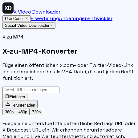
X Video Downloader
Erweiterung
Änderungen
Entwickler
Use Cases
Social Video Downloader
X zu MP4
X-zu-MP4-Konverter
Füge einen öffentlichen x.com- oder Twitter-Video-Link
ein und speichere ihn als MP4-Datei, die auf jedem Gerät
funktioniert.
Einfügen
Herunterladen
360p
480p
720p
Fuege eine unterstuetzte oeffentliche Beitrags URL oder
X Broadcast URL ein. Wir erkennen herunterladbare
Medien und Live Warteunterstuetzung automatisch.